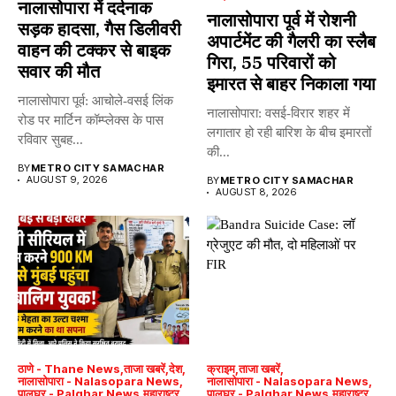
नालासोपारा में दर्दनाक
नालासोपारा पूर्व में रोशनी
सड़क हादसा, गैस डिलीवरी
अपार्टमेंट की गैलरी का स्लैब
वाहन की टक्कर से बाइक
गिरा, 55 परिवारों को
सवार की मौत
इमारत से बाहर निकाला गया
नालासोपारा पूर्व: आचोले-वसई लिंक
नालासोपारा: वसई-विरार शहर में
रोड पर मार्टिन कॉम्प्लेक्स के पास
लगातार हो रही बारिश के बीच इमारतों
रविवार सुबह...
की...
BY
METRO CITY SAMACHAR
AUGUST 9, 2026
BY
METRO CITY SAMACHAR
AUGUST 8, 2026
ठाणे - Thane News
ताजा खबरें
देश
क्राइम
ताजा खबरें
नालासोपारा - Nalasopara News
नालासोपारा - Nalasopara News
पालघर - Palghar News
महाराष्ट्र
पालघर - Palghar News
महाराष्ट्र