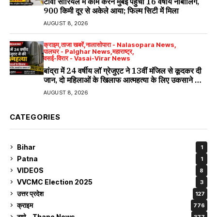
टीवी सीरियल में काम करने मुंबई पहुंचा 16 वर्षीय नाबालिग,
900 किमी दूर से अकेले आया; फिल्म सिटी में मिला
AUGUST 8, 2026
क्राइम
ताजा खबरें
नालासोपारा - Nalasopara News
पालघर - Palghar News
महाराष्ट्र
वसई-विरार - Vasai-Virar News
बांद्रा में 24 वर्षीय लॉ ग्रेजुएट ने 13वीं मंजिल से कूदकर दी
जान, दो महिलाओं के खिलाफ आत्महत्या के लिए उकसाने का
मामला दर्ज
AUGUST 8, 2026
CATEGORIES
Bihar
1
Patna
1
VIDEOS
8
VVCMC Election 2025
3
उत्तर प्रदेश
127
क्राइम
776
ठाणे – Thane News
377