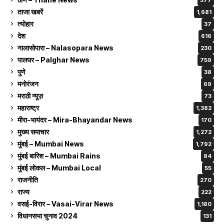
ताजा खबरें
1,681
त्योहार
37
देश
616
नालासोपारा – Nalasopara News
230
पालघर – Palghar News
759
पुणे
38
मनोरंजन
69
मराठी न्यूज़
73
महाराष्ट्र
1,382
मीरा-भायंदर – Mira-Bhayandar News
170
मुख्य समाचार
1,272
मुंबई – Mumbai News
1,792
मुंबई बारिश – Mumbai Rains
84
मुंबई लोकल – Mumbai Local
55
राजनीति
270
राज्य
222
वसई-विरार – Vasai-Virar News
1,180
विधानसभा चुनाव 2024
131