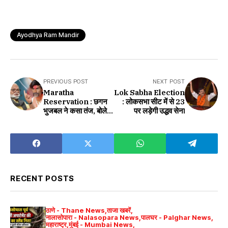
Ayodhya Ram Mandir
PREVIOUS POST
NEXT POST
Maratha
Lok Sabha Election
Reservation : छगन
: लोकसभा सीट में से 23
भुजबल ने कसा तंज, बोले-
पर लड़ेगी उद्धव सेना
'बढ़ती जा रहीं मनोज जरांगे
की मांगें
RECENT POSTS
ठाणे - Thane News
ताजा खबरें
नालासोपारा - Nalasopara News
पालघर - Palghar News
महाराष्ट्र
मुंबई - Mumbai News