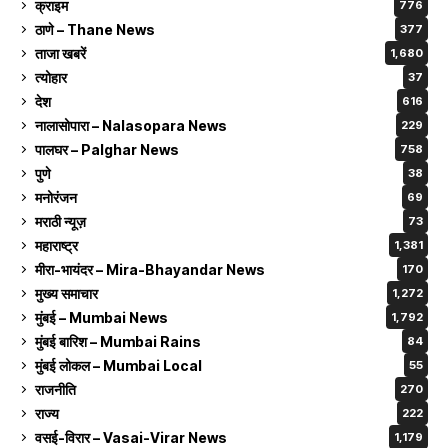
क्राइम
776
ठाणे – Thane News
377
ताजा खबरें
1,680
त्योहार
37
देश
616
नालासोपारा – Nalasopara News
229
पालघर – Palghar News
758
पुणे
38
मनोरंजन
69
मराठी न्यूज़
73
महाराष्ट्र
1,381
मीरा-भायंदर – Mira-Bhayandar News
170
मुख्य समाचार
1,272
मुंबई – Mumbai News
1,792
मुंबई बारिश – Mumbai Rains
84
मुंबई लोकल – Mumbai Local
55
राजनीति
270
राज्य
222
वसई-विरार – Vasai-Virar News
1,179