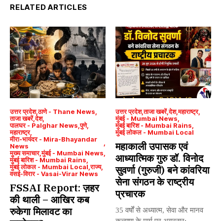
RELATED ARTICLES
उत्तर प्रदेश
ठाणे - Thane News
उत्तर प्रदेश
ताजा खबरें
देश
महाराष्ट्र
ताजा खबरें
देश
मुंबई - Mumbai News
पालघर - Palghar News
पुणे
मुंबई बारिश - Mumbai Rains
महाराष्ट्र
मुंबई लोकल - Mumbai Local
मीरा-भायंदर - Mira-Bhayandar
महाकाली उपासक एवं
News
मुख्य समाचार
मुंबई - Mumbai News
आध्यात्मिक गुरु डॉ. विनोद
मुंबई बारिश - Mumbai Rains
मुंबई लोकल - Mumbai Local
राज्य
सुवर्णा (गुरुजी) बने कांवरिया
वसई-विरार - Vasai-Virar News
सेना संगठन के राष्ट्रीय
FSSAI Report: ज़हर
प्रचारक
की थाली – आखिर कब
रुकेगा मिलावट का
35 वर्षों से अध्यात्म, सेवा और मानव