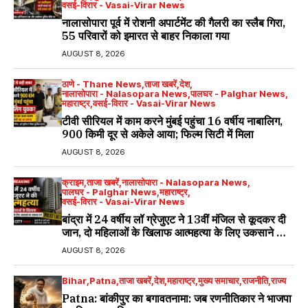
वसई-विरार - Vasai-Virar News
नालासोपारा पूर्व में रोशनी अपार्टमेंट की गैलरी का स्लैब गिरा,
55 परिवारों को इमारत से बाहर निकाला गया
AUGUST 8, 2026
ठाणे - Thane News
ताजा खबरें
देश
नालासोपारा - Nalasopara News
पालघर - Palghar News
महाराष्ट्र
वसई-विरार - Vasai-Virar News
टीवी सीरियल में काम करने मुंबई पहुंचा 16 वर्षीय नाबालिग,
900 किमी दूर से अकेले आया; फिल्म सिटी में मिला
AUGUST 8, 2026
क्राइम
ताजा खबरें
नालासोपारा - Nalasopara News
पालघर - Palghar News
महाराष्ट्र
वसई-विरार - Vasai-Virar News
बांद्रा में 24 वर्षीय लॉ ग्रेजुएट ने 13वीं मंजिल से कूदकर दी
जान, दो महिलाओं के खिलाफ आत्महत्या के लिए उकसाने का
मामला दर्ज
AUGUST 8, 2026
Bihar
Patna
ताजा खबरें
देश
महाराष्ट्र
मुख्य समाचार
राजनीति
राज्य
Patna: बांकीपुर का बगावतनामा: जब रणनीतिकार ने भाजपा