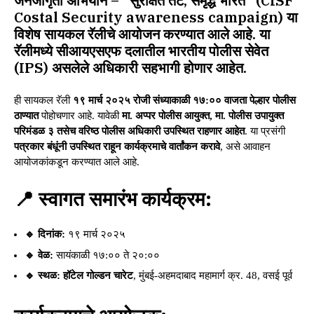
जनजागृती अभियान – “सुरक्षित तट, समृद्ध भारत”
(CISF
Costal Security awareness campaign) या
विशेष
सायकल रॅलीचे आयोजन
करण्यात आले आहे. या
रॅलीमध्ये
सीआयएसएफ दलातील भारतीय पोलीस सेवेत
(IPS) असलेले अधिकारी
सहभागी होणार आहेत.
ही सायकल रॅली
१९ मार्च २०२५ रोजी संध्याकाळी १७:०० वाजता पेल्हार पोलीस
ठाण्यात
पोहोचणार आहे. यावेळी
मा. अप्पर पोलीस आयुक्त, मा. पोलीस उपायुक्त
परिमंडळ ३ तसेच वरिष्ठ पोलीस अधिकारी उपस्थित राहणार आहेत
. या प्रसंगी
पत्रकार बंधूंनी उपस्थित राहून कार्यक्रमाचे वार्तांकन करावे
, असे आवाहन
आयोजकांकडून करण्यात आले आहे.
📍 स्वागत समारंभ कार्यक्रम:
🔹 दिनांक:
१९ मार्च २०२५
🔹 वेळ:
सायंकाळी १७:०० ते २०:००
🔹 स्थळ:
हॉटेल गोल्डन चारेट
, मुंबई-अहमदाबाद महामार्ग क्र. 48, वसई पूर्व