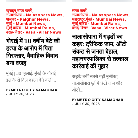
क्राइम
ताजा खबरें
ताजा खबरें
नालासोपारा - Nalasopara News
नालासोपारा - Nalasopara News
पालघर - Palghar News
महाराष्ट्र
मुंबई - Mumbai News
मुंबई - Mumbai News
मुंबई बारिश - Mumbai Rains
मुंबई बारिश - Mumbai Rains
वसई-विरार - Vasai-Virar News
वसई-विरार - Vasai-Virar News
नालासोपारा में गड्ढों का
गोराई में 10 वर्षीय बेटे की
कहर: ट्रैफिक जाम, ऑटो
हत्या के आरोप में पिता
संकट से जनता बेहाल,
गिरफ्तार, वैवाहिक विवाद
महानगरपालिका से तत्काल
बना वजह
कार्रवाई की गुहार
मुंबई | 30 जुलाई: मुंबई के गोराई
सड़कें बनीं सबसे बड़ी मुसीबत,
इलाके से दिल दहला देने वाली...
नालासोपारा पूर्व में घंटों जाम और
ऑटो...
BY
METRO CITY SAMACHAR
JULY 30, 2026
BY
METRO CITY SAMACHAR
JULY 30, 2026