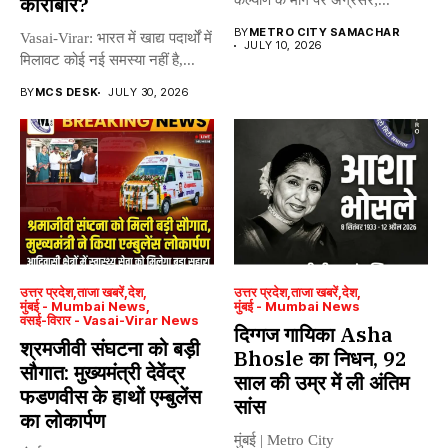
कारोबार?
कल्याण के मार्ग पर अग्रसर;...
BY
METRO CITY SAMACHAR
Vasai-Virar: भारत में खाद्य पदार्थों में
JULY 10, 2026
मिलावट कोई नई समस्या नहीं है,...
BY
MCS DESK
JULY 30, 2026
उत्तर प्रदेश
ताजा खबरें
देश
उत्तर प्रदेश
ताजा खबरें
देश
मुंबई - Mumbai News
मुंबई - Mumbai News
वसई-विरार - Vasai-Virar News
दिग्गज गायिका Asha
श्रमजीवी संघटना को बड़ी
Bhosle का निधन, 92
सौगात: मुख्यमंत्री देवेंद्र
साल की उम्र में ली अंतिम
फडणवीस के हाथों एम्बुलेंस
सांस
का लोकार्पण
मुंबई | Metro City