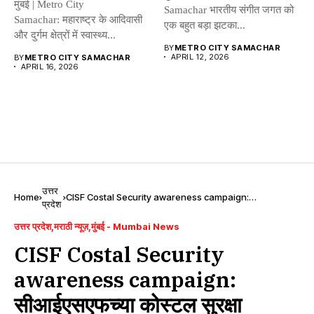
मुंबई | Metro City
Samachar भारतीय संगीत जगत को
Samachar: महाराष्ट्र के आदिवासी
एक बहुत बड़ा झटका...
और दुर्गम क्षेत्रों में स्वास्थ्य...
BY
METRO CITY SAMACHAR
APRIL 12, 2026
BY
METRO CITY SAMACHAR
APRIL 16, 2026
उत्तर
Home
CISF Costal Security awareness campaign:
प्रदेश
सीआईएसएफच्या कोस्टल सुरक्षा जनजागृती सायकल रॅलीचे वसईत स्वागत
उत्तर प्रदेश
मराठी न्यूज़
मुंबई - Mumbai News
CISF Costal Security
awareness campaign:
सीआईएसएफच्या कोस्टल सुरक्षा