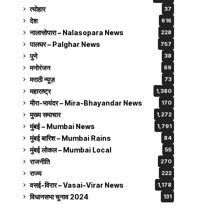
त्योहार
37
देश
616
नालासोपारा – Nalasopara News
228
पालघर – Palghar News
757
पुणे
38
मनोरंजन
69
मराठी न्यूज़
73
महाराष्ट्र
1,380
मीरा-भायंदर – Mira-Bhayandar News
170
मुख्य समाचार
1,272
मुंबई – Mumbai News
1,791
मुंबई बारिश – Mumbai Rains
84
मुंबई लोकल – Mumbai Local
55
राजनीति
270
राज्य
222
वसई-विरार – Vasai-Virar News
1,178
विधानसभा चुनाव 2024
131