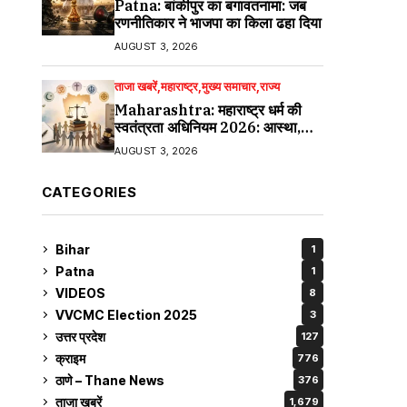
Patna: बांकीपुर का बगावतनामा: जब
रणनीतिकार ने भाजपा का किला ढहा दिया
AUGUST 3, 2026
ताजा खबरें
महाराष्ट्र
मुख्य समाचार
राज्य
Maharashtra: महाराष्ट्र धर्म की
स्वतंत्रता अधिनियम 2026: आस्था,
आज़ादी और कानून का नया अध्याय
AUGUST 3, 2026
CATEGORIES
Bihar
1
Patna
1
VIDEOS
8
VVCMC Election 2025
3
उत्तर प्रदेश
127
क्राइम
776
ठाणे – Thane News
376
ताजा खबरें
1,679