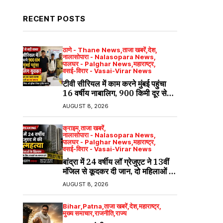
RECENT POSTS
ठाणे - Thane News
ताजा खबरें
देश
नालासोपारा - Nalasopara News
पालघर - Palghar News
महाराष्ट्र
वसई-विरार - Vasai-Virar News
टीवी सीरियल में काम करने मुंबई पहुंचा
16 वर्षीय नाबालिग, 900 किमी दूर से
अकेले आया; फिल्म सिटी में मिला
AUGUST 8, 2026
क्राइम
ताजा खबरें
नालासोपारा - Nalasopara News
पालघर - Palghar News
महाराष्ट्र
वसई-विरार - Vasai-Virar News
बांद्रा में 24 वर्षीय लॉ ग्रेजुएट ने 13वीं
मंजिल से कूदकर दी जान, दो महिलाओं के
खिलाफ आत्महत्या के लिए उकसाने का
AUGUST 8, 2026
मामला दर्ज
Bihar
Patna
ताजा खबरें
देश
महाराष्ट्र
मुख्य समाचार
राजनीति
राज्य